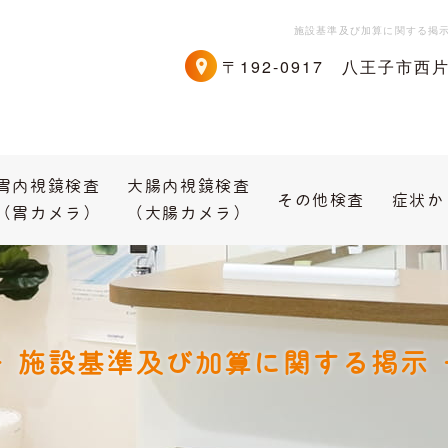
施設基準及び加算に関する掲
〒192-0917 八王子市西
胃内視鏡検査
大腸内視鏡検査
その他検査
症状か
（胃カメラ）
（大腸カメラ）
施設基準及び加算に関する掲示