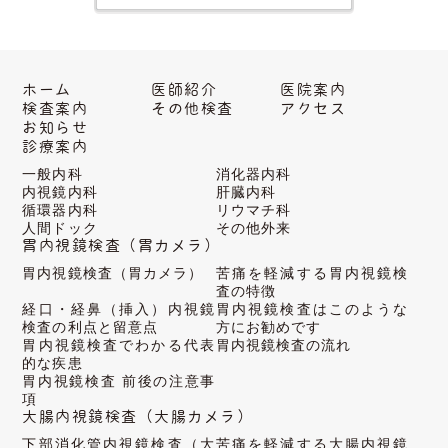
ホーム
医師紹介
医院案内
検査案内
その他検査
アクセス
お知らせ
診療案内
一般内科
消化器内科
内視鏡内科
肝臓内科
循環器内科
リウマチ科
人間ドック
その他外来
胃内視鏡検査（胃カメラ）
胃内視鏡検査（胃カメラ）
苦痛を軽減する胃内視鏡検
査の特徴
経口・経鼻（挿入）内視鏡
胃内視鏡検査はこのような
検査の
利点と留意点
方に
お勧めです
胃内視鏡検査でわかる代表
胃内視鏡検査の流れ
的な疾患
胃内視鏡検査 前後の注意事
項
大腸内視鏡検査（大腸カメラ）
下部消化管内視鏡検査
（大
苦痛を軽減する大腸内視鏡