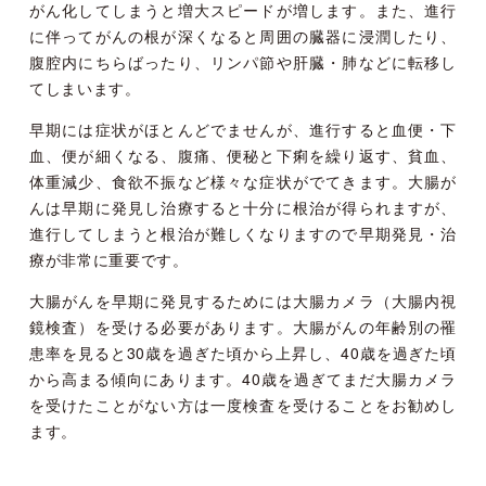
がん化してしまうと増大スピードが増します。また、進行
に伴ってがんの根が深くなると周囲の臓器に浸潤したり、
腹腔内にちらばったり、リンパ節や肝臓・肺などに転移し
てしまいます。
早期には症状がほとんどでませんが、進行すると血便・下
血、便が細くなる、腹痛、便秘と下痢を繰り返す、貧血、
体重減少、食欲不振など様々な症状がでてきます。大腸が
んは早期に発見し治療すると十分に根治が得られますが、
進行してしまうと根治が難しくなりますので早期発見・治
療が非常に重要です。
大腸がんを早期に発見するためには大腸カメラ（大腸内視
鏡検査）を受ける必要があります。大腸がんの年齢別の罹
患率を見ると30歳を過ぎた頃から上昇し、40歳を過ぎた頃
から高まる傾向にあります。40歳を過ぎてまだ大腸カメラ
を受けたことがない方は一度検査を受けることをお勧めし
ます。